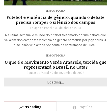
SEM CATEGORIA
Futebol e violência de gênero: quando o debate
precisa romper o silêncio dos campos
Equipe do Portal
30 de abril de 2023
Na última semana, o mundo do futebol foi tomado por um debate que
vai além dos campos: a violência de gênero cometida por jogadores. A
discussão veio à tona por conta da contratação de Cuca ...
SEM CATEGORIA
O que é o Movimento Verde Amarelo, torcida que
representará o Brasil no Catar
Equipe do Portal
2 de dezembro de 2022
Loading...
trending_up
whatshot
Trending
Popular