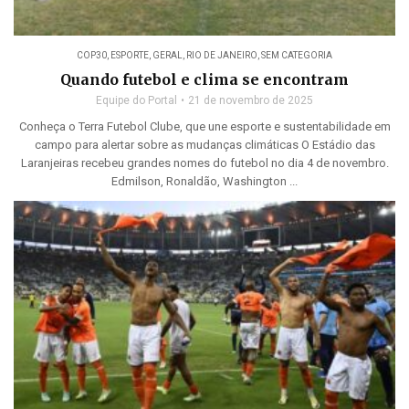
COP30
,
ESPORTE
,
GERAL
,
RIO DE JANEIRO
,
SEM CATEGORIA
Quando futebol e clima se encontram
Equipe do Portal
21 de novembro de 2025
Conheça o Terra Futebol Clube, que une esporte e sustentabilidade em
campo para alertar sobre as mudanças climáticas O Estádio das
Laranjeiras recebeu grandes nomes do futebol no dia 4 de novembro.
Edmilson, Ronaldão, Washington ...