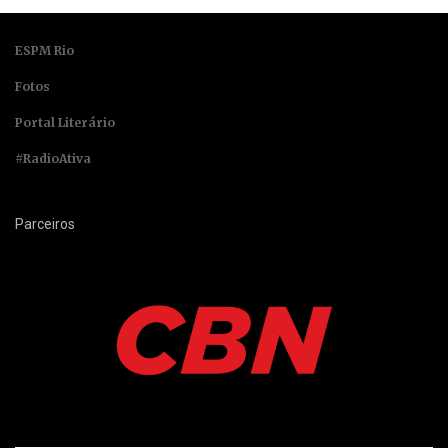
ESPM Rio
Fotos
Portal Literário
#RadioAtiva
Parceiros