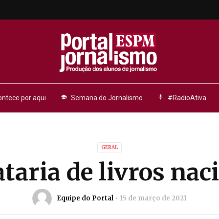
ntece por aqui
school
Semana do Jornalismo
mic
#RadioAtiva
GERAL
ataria de livros nac
Equipe do Portal
15 de março de 2021