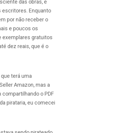
sciente das obras, e
s escritores. Enquanto
rem por não receber o
nais e poucos os
e exemplares gratuitos
é dez reais, que é o
, que terá uma
t Seller Amazon, mas a
 compartilhando o PDF
a pirataria, eu comecei
 estava sendo pirateado