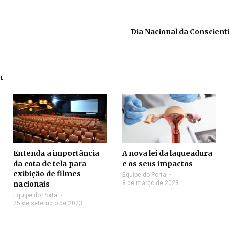
Dia Nacional da Conscien
m
Entenda a importância
A nova lei da laqueadura
da cota de tela para
e os seus impactos
exibição de filmes
Equipe do Portal
nacionais
8 de março de 2023
Equipe do Portal
25 de setembro de 2023