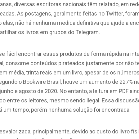
nas, diversas escritoras nacionais têm relatado, em red
teadas. As postagens, geralmente feitas no Twitter, for
 elas, não há nenhuma medida definitiva que ajude a enc
rtilhar os livros em grupos do Telegram.
e fácil encontrar esses produtos de forma rápida na int
eral, consome conteúdos pirateados justamente por não t
, em média, trinta reais em um livro, apesar de os núme
egundo o Bookwire Brasil, houve um aumento de 227% na
e junho e agosto de 2020. No entanto, a leitura em PDF ai
co entre os leitores, mesmo sendo ilegal. Essa discussã
há um tempo, porém nenhuma solução foi encontrada.
 desvalorizada, principalmente, devido ao custo do livro físi