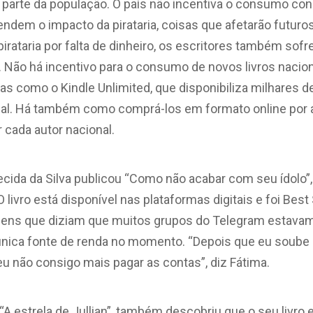
 parte da população. O país não incentiva o consumo con
endem o impacto da pirataria, coisas que afetarão futuro
rataria por falta de dinheiro, os escritores também sof
o. Não há incentivo para o consumo de novos livros nacio
s como o Kindle Unlimited, que disponibiliza milhares d
al. Há também como comprá-los em formato online por at
r cada autor nacional.
ecida da Silva publicou “Como não acabar com seu ídolo”
 livro está disponível nas plataformas digitais e foi Bes
ens que diziam que muitos grupos do Telegram estavam
única fonte de renda no momento. “Depois que eu soube d
u não consigo mais pagar as contas”, diz Fátima.
e “A estrela de Jullian”, também descobriu que o seu livro