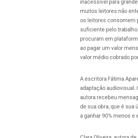
inacessível para grande
muitos leitores não ent
os leitores consomem pi
suficiente pelo trabalh
procuram em plataforma
ao pagar um valor mens
valor médio cobrado po
A escritora Fátima Apar
adaptação audiovisual. O
autora recebeu mensag
de sua obra, que é sua 
a ganhar 90% menos e e
Clara Oliveira, autora d