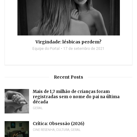
Virgindade: lésbicas perdem?
Equipe do Portal
17 de setembro de 2021
Recent Posts
Mais de 1,7 milhão de crianças foram
registradas sem o nome do pai na última
década
GERAL
Crítica: Obsessão (2026)
CINE RESENHA
,
CULTURA
,
GERAL