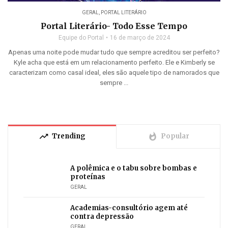
GERAL
,
PORTAL LITERÁRIO
Portal Literário- Todo Esse Tempo
Equipe do Portal
16 de março de 2024
Apenas uma noite pode mudar tudo que sempre acreditou ser perfeito?
Kyle acha que está em um relacionamento perfeito. Ele e Kimberly se
caracterizam como casal ideal, eles são aquele tipo de namorados que
sempre ...
trending_up
whatshot
Trending
Popular
A polêmica e o tabu sobre bombas e
proteínas
GERAL
Academias-consultório agem até
contra depressão
GERAL