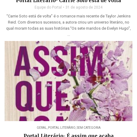
Portal Literário- Carrie Soto está de volta
Equipe do Portal
31 de agosto de 2024
“Carrie Soto está de volta” é o romance mais recente de Taylor Jenkins
Reid. Com diversos sucessos, a autora criou um universo literário, no
qual moram todas as suas histórias.“Os sete maridos de Evelyn Hugo”,
...
GERAL
,
PORTAL LITERÁRIO
,
SEM CATEGORIA
Portal Literário- É assim que acaba