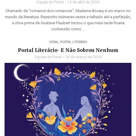
Equipe do Portal
13 de abril de 2024
Chamado de “romance dos romances”, Madame Bovary é um marco no
mundo da literatura. Reescrito inúmeras vezes e talhado até a perfeição,
a obra-prima de Gustave Flaubert iniciou o que mais tarde ficaria
conhecido como ...
GERAL
,
PORTAL LITERÁRIO
Portal Literário- E Não Sobrou Nenhum
Equipe do Portal
30 de março de 2024