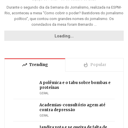
Durante o segundo dia da Semana do Jornalismo, realizada na ESPM-
Rio, aconteceu a mesa “Como cobrir o poder? Bastidores do jornalismo
político”, que contou com grandes nomes do jornalismo. Os
convidados da mesa foram Bernardo ...
Loading...
trending_up
whatshot
Trending
Popular
A polêmica e o tabu sobre bombas e
proteínas
GERAL
Academias-consultório agem até
contra depressão
GERAL
Jandira vota e se queixa de falta de