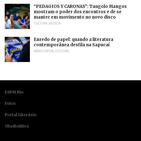
“PEDAGIOS Y CARONAS”: Tangolo Mangos
mostram o poder dos encontros e de se
manter em movimento no novo disco
CULTURA
,
MÚSICA
Enredo de papel: quando a literatura
contemporânea desfila na Sapucaí
#RADIOATIVA
,
CULTURA
ESPM Rio
Fotos
Portal Literário
#RadioAtiva