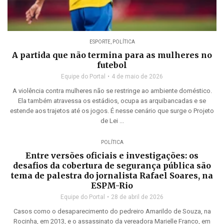
ESPORTE
,
POLÍTICA
A partida que não termina para as mulheres no
futebol
Equipe do Portal
4 de maio de 2026
A violência contra mulheres não se restringe ao ambiente doméstico.
Ela também atravessa os estádios, ocupa as arquibancadas e se
estende aos trajetos até os jogos. É nesse cenário que surge o Projeto
de Lei ...
POLÍTICA
Entre versões oficiais e investigações: os
desafios da cobertura de segurança pública são
tema de palestra do jornalista Rafael Soares, na
ESPM-Rio
Equipe do Portal
28 de abril de 2026
Casos como o desaparecimento do pedreiro Amarildo de Souza, na
Rocinha, em 2013, e o assassinato da vereadora Marielle Franco, em