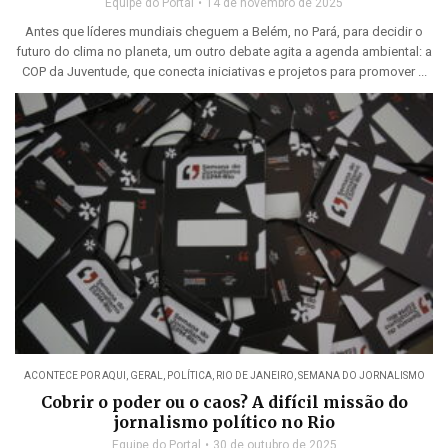
Equipe do Portal
14 de novembro de 2025
Antes que líderes mundiais cheguem a Belém, no Pará, para decidir o
futuro do clima no planeta, um outro debate agita a agenda ambiental: a
COP da Juventude, que conecta iniciativas e projetos para promover ...
ACONTECE POR AQUI
,
GERAL
,
POLÍTICA
,
RIO DE JANEIRO
,
SEMANA DO JORNALISMO
Cobrir o poder ou o caos? A difícil missão do
jornalismo político no Rio
Equipe do Portal
30 de outubro de 2025