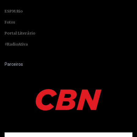
ESPM Rio
Fotos
Portal Literário
#RadioAtiva
Parceiros