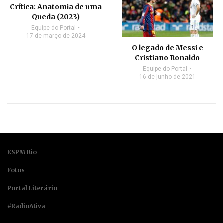
Crítica: Anatomia de uma
Queda (2023)
Equipe do Portal
17 de março de 2024
O legado de Messi e
Cristiano Ronaldo
Equipe do Portal
16 de junho de 2021
ESPM Rio
Fotos
Portal Literário
#RadioAtiva