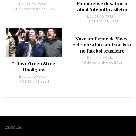
Fluminense desafiou o
Equipe do Portal
21 de novembro de 2025
atual futebol brasileiro
Equipe do Portal
11 de abril de 2024
Novo uniforme do Vasco
relembra luta antirracista
no futebol brasileiro
Equipe do Portal
19 de setembro de 2023
Crítica: Green Street
Hooligans
Equipe do Portal
7 de abril de 2024
ESPM Rio