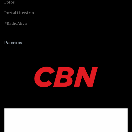
Fotos
Portal Literário
#RadioAtiva
Parceiros