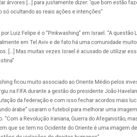
 árvores […] para justamente dizer: ‘que bom estão faze
o só ocultando as reais ações e intenções”
 por Luiz Felipe é o “Pinkwashing” em Israel. “A questã
palmente em Tel Aviv e de fato há uma comunidade muito
tos. […] Mas muitas vezes Israel é acusado de utilizar es
stina”
shing ficou muito associado ao Oriente Médio pelos inv
rgiu na FIFA durante a gestão do presidente João Havela
utação da federação e com isso fechar acordos mais luc
mundo árabe” usaram o futebol para melhorar uma image
o. “Com a Revolução Iraniana, Guerra do Afeganistão, m
gem que se tem no Ocidente do Oriente é uma imagem de
estões de violações de direitos humanos”