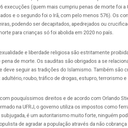
6 execuções (quem mais cumpriu penas de morte foi a 
ados e o segundo foi o Irã, com pelo menos 576). Os c
iras, podendo ser decapitados, apedrejados ou crucifica
orte para crianças só foi abolida em 2020 no país.
alidade e liberdade religiosa são estritamente proibida
 pena de morte. Os sauditas são obrigados a se relaci
e deve seguir as tradições do Islamismo. Também são 
adultério, roubo, tráfico de drogas, estupro, terrorismo
 com pouquíssimos direitos e de acordo com Orlando Stie
formado na UFRJ, o governo utiliza os impostos como ferr
subjugada, é um autoritarismo muito forte, ninguém pode
populista de agradar a população através da não cobranç