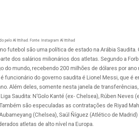
elo Al Ittihad. Fonte: Instagram Al Ittihad
no futebol são uma política de estado na Arábia Saudita. 
arte dos salários milionários dos atletas. Segundo a Forb
o do mundo, recebendo 200 milhões de dólares por ano n
é funcionário do governo saudita é Lionel Messi, que é 
ano. Além deles, somente nesta janela de transferências
a Liga Saudita: N’Golo Kanté (ex- Chelsea), Rúben Neves 
. Também são especuladas as contratações de Riyad Mah
Aubameyang (Chelsea), Saúl Ñíguez (Atlético de Madrid)
erados atletas de alto nível na Europa.