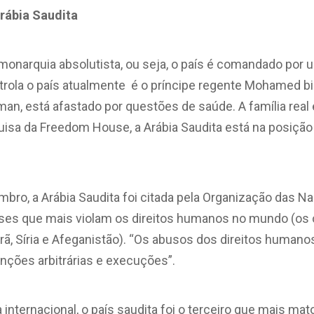
rábia Saudita
monarquia absolutista, ou seja, o país é comandado por 
rola o país atualmente é o príncipe regente Mohamed b
an, está afastado por questões de saúde. A família real
isa da Freedom House, a Arábia Saudita está na posição
bro, a Arábia Saudita foi citada pela Organização das N
ses que mais violam os direitos humanos no mundo (os
Irã, Síria e Afeganistão). “Os abusos dos direitos human
enções arbitrárias e execuções”.
 internacional, o país saudita foi o terceiro que mais m