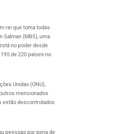
um rei que toma todas
in Salman (MBS), uma
 está no poder desde
 195 de 220 países no
ações Unidas (ONU),
 outros mencionados
os estão descontrolados
atou pessoas por pena de