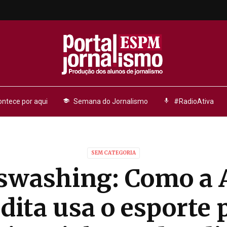
ntece por aqui
school
Semana do Jornalismo
mic
#RadioAtiva
SEM CATEGORIA
swashing: Como a 
dita usa o esporte 