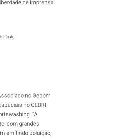
 liberdade de imprensa.
do contra
r Associado no Gepom
Especiais no CEBRI
ortswashing. “
A
te, com grandes
m emitindo poluição,