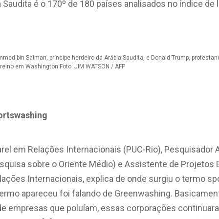
a Saudita é o 170º de 180 países analisados no índice de
ed bin Salman, príncipe herdeiro da Arábia Saudita, e Donald Trump, protestan
 reino em Washington Foto: JIM WATSON / AFP
ortswashing
harel em Relações Internacionais (PUC-Rio), Pesquisado
squisa sobre o Oriente Médio) e Assistente de Projetos 
elações Internacionais, explica de onde surgiu o termo sp
termo apareceu foi falando de Greenwashing. Basicamen
e empresas que poluíam, essas corporações continuara