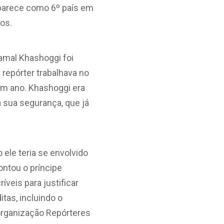
aparece como 6º país em
tos.
amal Khashoggi foi
 repórter trabalhava no
um ano. Khashoggi era
 a sua segurança, que já
ele teria se envolvido
ontou o príncipe
veis para justificar
tas, incluindo o
 organização Repórteres