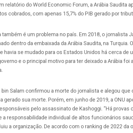
Em relatório do World Economic Forum, a Arábia Saudita 
os cobrados, com apenas 15,7% do PIB gerado por tribu
a também é um problema no país. Em 2018, o jornalista J
do dentro da embaixada da Arábia Saudita, na Turquia. O
 e havia se mudado para os Estados Unidos há cerca de 
overno e o principal motivo para ter deixado a Arábia foi
a.
n Salam confirmou a morte do jornalista e alegou que o 
ria gerado sua morte. Porém, em junho de 2019, a ONU ap
sponsáveis pelo assassinato de Kashoggi. “Há provas crí
 a responsabilidade individual de altos funcionários saudi
cluiu a organização. De acordo com o ranking de 2022 da