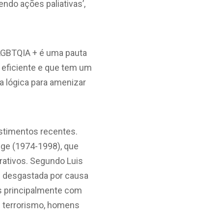
ndo ações paliativas’,
o LGBTQIA + é uma pauta
 eficiente e que tem um
sa lógica para amenizar
estimentos recentes.
nge (1974-1998), que
rativos. Segundo Luis
m desgastada por causa
as principalmente com
 terrorismo, homens