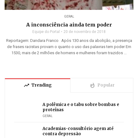
GERAL
A inconsciência ainda tem poder
Equipe do Portal
20 de novembro de 2018
Reportagem: Dandara Franco Após 130 anos da abolição, a presença
de frases racistas provam o quanto o uso das palavras tem poder Em
1530, mais de 2 milhões de homens e mulheres foram trazidos ...
trending_up
whatshot
Trending
Popular
A polêmica e o tabu sobre bombas e
proteínas
GERAL
Academias-consultório agem até
contra depressão