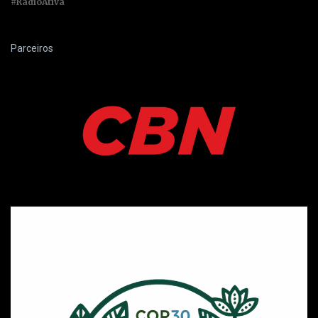
#RadioAtiva
Parceiros