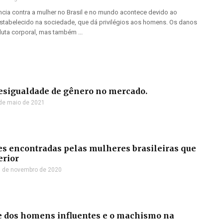
ência contra a mulher no Brasil e no mundo acontece devido ao
estabelecido na sociedade, que dá privilégios aos homens. Os danos
uta corporal, mas também ...
desigualdade de gênero no mercado.
de maio de 2021
es encontradas pelas mulheres brasileiras que
erior
 de novembro de 2020
 dos homens influentes e o machismo na