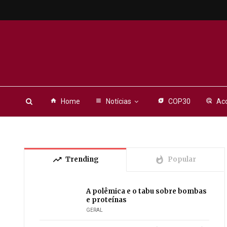
home
Home
view_headline
Notícias
energy_savings_leaf
COP30
ads_click
Aco
trending_up
whatshot
Trending
Popular
A polêmica e o tabu sobre bombas
e proteínas
GERAL