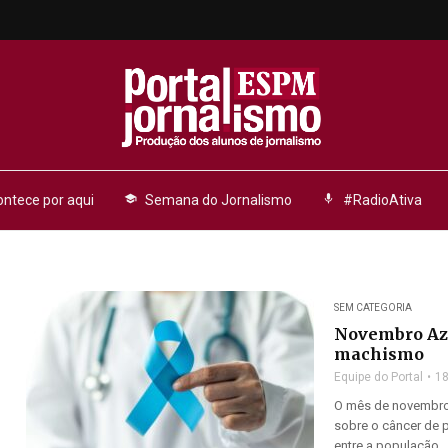
ntece por aqui
school
Semana do Jornalismo
mic
#RadioAtiva
SEM CATEGORIA
Novembro Azu
machismo
Equipe do Portal
18
O mês de novembro
sobre o câncer de p
entre a população ..