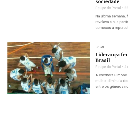
sociedade
Equipe do Portal
22
Na última semana, 
revelava a sua par
começou a repercuti
GERAL
Liderança fe
Brasil
Equipe do Portal
4 
A escritora Simone
mulher diminui a di
entre os gêneros no