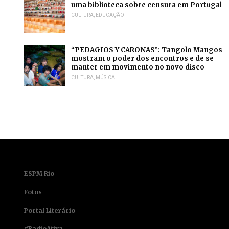
uma biblioteca sobre censura em Portugal
CULTURA
,
EDUCAÇÃO
“PEDAGIOS Y CARONAS”: Tangolo Mangos
mostram o poder dos encontros e de se
manter em movimento no novo disco
CULTURA
,
MÚSICA
ESPM Rio
Fotos
Portal Literário
#RadioAtiva