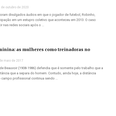
 de outubro de 2020
foram divulgados áudios em que o jogador de futebol, Robinho,
ticipação em um estupro coletivo que aconteceu em 2013. O caso
r nas redes sociais após o ...
minina: as mulheres como treinadoras no
de maio de 2017
 de Beauvoir (1908-1986) defendia que é somente pelo trabalho que a
stância que a separa do homem. Contudo, ainda hoje, a distância
 campo profissional continua sendo ...