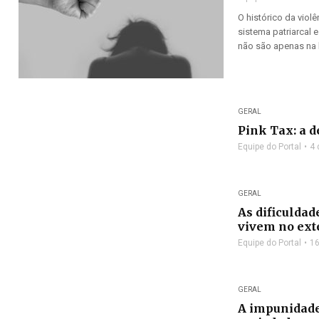
O histórico da viol
sistema patriarcal 
não são apenas na l
GERAL
Pink Tax: a 
Equipe do Portal
4 
GERAL
As dificuldad
vivem no ext
Equipe do Portal
16
GERAL
A impunidade