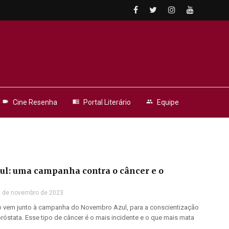
videocam
Cine Resenha
menu_book
Portal Literário
people
Equipe
l: uma campanha contra o câncer e o
 de novembro de 2023
 vem junto à campanha do Novembro Azul, para a conscientização
róstata. Esse tipo de câncer é o mais incidente e o que mais mata
.