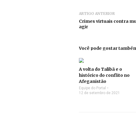
ARTIGO ANTERIOR
Crimes virtuais contra mu
agir
Você pode gostar també
A volta do Talibã e o
histórico do conflito no
Afeganistão
Equipe do Portal
12 de setembro de 2021