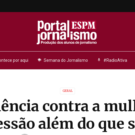
ntece por aqui
school
Semana do Jornalismo
mic
#RadioAtiva
GERAL
lência contra a mul
essão além do que s