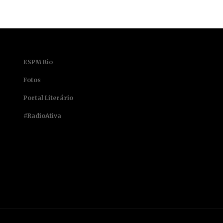
ESPM Rio
Fotos
Portal Literário
#RadioAtiva