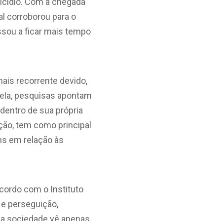
icídio. Com a chegada
l corroborou para o
ssou a ficar mais tempo
ais recorrente devido,
 ela, pesquisas apontam
dentro de sua própria
ação, tem como principal
ns em relação às
cordo com o Instituto
 e perseguição,
, a sociedade vê apenas