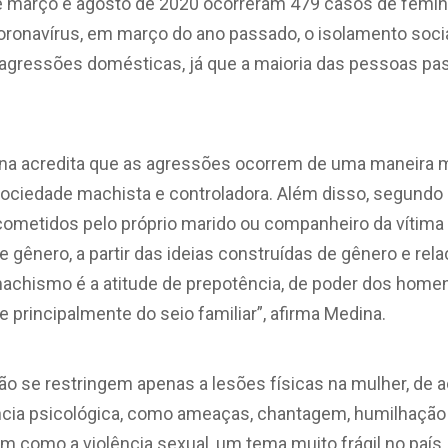
re março e agosto de 2020 ocorreram 479 casos de femin
ronavírus, em março do ano passado, o isolamento socia
agressões
domésticas, já que a maioria das pessoas pa
ina acredita que as agressões ocorrem de uma maneira m
sociedade machista e controladora. Além disso, segundo
ometidos pelo próprio marido ou companheiro da vítima 
e gênero, a partir das ideias construídas de gênero e rel
chismo é a atitude de prepotência, de poder dos home
principalmente do seio familiar”, afirma Medina.
o se restringem apenas a lesões físicas na mulher, de a
ência psicológica, como ameaças, chantagem, humilhação
m como a violência sexual, um tema muito frágil no país