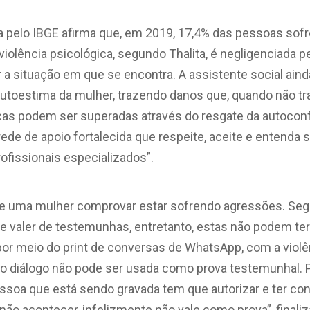
 pelo IBGE afirma que, em 2019, 17,4% das pessoas sofr
 violência psicológica, segundo Thalita, é negligenciada p
 a situação em que se encontra. A assistente social ain
 autoestima da mulher, trazendo danos que, quando não t
arcas podem ser superadas através do resgate da autocon
ede de apoio fortalecida que respeite, aceite e entenda s
fissionais especializados”.
e uma mulher comprovar estar sofrendo agressões. Seg
se valer de testemunhas, entretanto, estas não podem ter
or meio do print de conversas de WhatsApp, com a violê
o diálogo não pode ser usada como prova testemunhal. P
essoa que está sendo gravada tem que autorizar e ter co
não acontecer, infelizmente não vale como prova”, finaliz