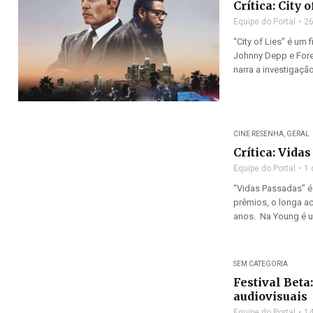
Crítica: City o
Equipe do Portal
26
“City of Lies” é um 
Johnny Depp e Fores
narra a investigação
CINE RESENHA
,
GERAL
Crítica: Vida
Equipe do Portal
1 
“Vidas Passadas” é 
prêmios, o longa a
anos. Na Young é um
SEM CATEGORIA
Festival Beta
audiovisuais
Equipe do Portal
14