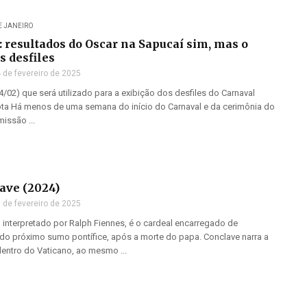
E JANEIRO
: resultados do Oscar na Sapucaí sim, mas o
s desfiles
 de fevereiro de 2025
4/02) que será utilizado para a exibição dos desfiles do Carnaval
Mota Há menos de uma semana do início do Carnaval e da cerimônia do
issão ...
lave (2024)
 de fevereiro de 2025
nterpretado por Ralph Fiennes, é o cardeal encarregado de
 do próximo sumo pontífice, após a morte do papa. Conclave narra a
entro do Vaticano, ao mesmo ...