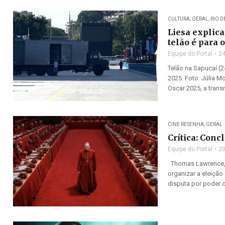
CULTURA
,
GERAL
,
RIO D
Liesa explica
telão é para o
Equipe do Portal
24
Telão na Sapucaí (2
2025. Foto: Júlia 
Oscar 2025, a transm
CINE RESENHA
,
GERAL
Crítica: Conc
Equipe do Portal
20
Thomas Lawrence, i
organizar a eleição
disputa por poder d