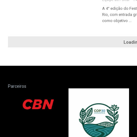
A 4° edição do Fest
Rio, com entrada gr
como objetivo ...
Loadin
Parceiros