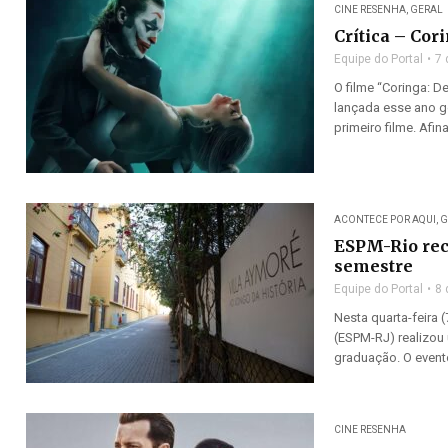
CINE RESENHA
,
GERAL
Crítica – Cori
Equipe do Portal
7 
O filme “Coringa: De
lançada esse ano g
primeiro filme. Afina
ACONTECE POR AQUI
,
G
ESPM-Rio rec
semestre
Equipe do Portal
8 
Nesta quarta-feira 
(ESPM-RJ) realizou
graduação. O evento
CINE RESENHA