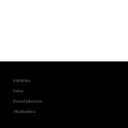
ESPM Rio
Fotos
Portal Literário
#RadioAtiva