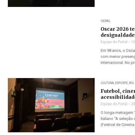
GERAL
Oscar 2026 t
desigualdade 
Equipe do Portal
10
Em 98 anos, o Osca
com menor presença
internacional. No pr
CULTURA
,
ESPORTE
,
RIO
Futebol, cine
acessibilidad
Equipe do Portal
20
O longa-metragem “
italiano “A seleção
(Festival de Cinema 