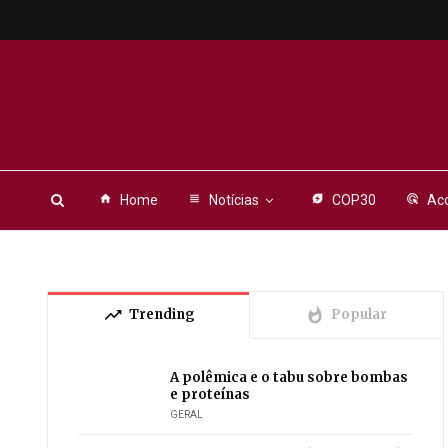
home
Home
view_headline
Notícias
energy_savings_leaf
COP30
ads_click
Aco
trending_up
whatshot
Trending
Popular
A polêmica e o tabu sobre bombas
e proteínas
GERAL