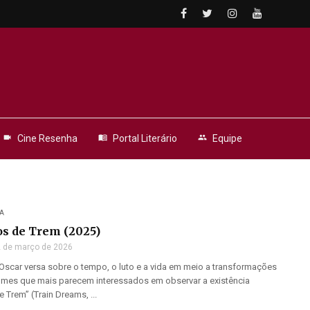
videocam
Cine Resenha
menu_book
Portal Literário
people
Equipe
A
os de Trem (2025)
 de março de 2026
Oscar versa sobre o tempo, o luto e a vida em meio a transformações
ilmes que mais parecem interessados em observar a existência
Trem” (Train Dreams, ...