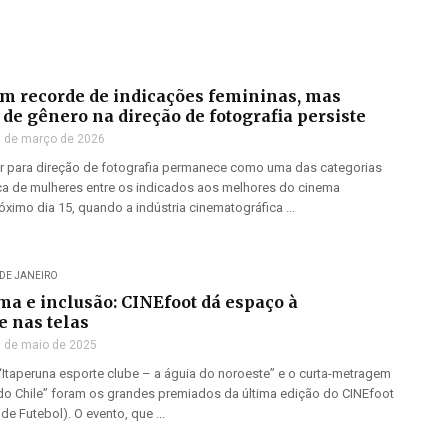
em recorde de indicações femininas, mas
de gênero na direção de fotografia persiste
 de março de 2026
r para direção de fotografia permanece como uma das categorias
 de mulheres entre os indicados aos melhores do cinema
óximo dia 15, quando a indústria cinematográfica ...
 DE JANEIRO
ma e inclusão: CINEfoot dá espaço à
e nas telas
 de maio de 2025
Itaperuna esporte clube – a águia do noroeste” e o curta-metragem
 do Chile” foram os grandes premiados da última edição do CINEfoot
de Futebol). O evento, que ...