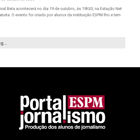
ival Beta acontecerá no dia 19 de outubro, às 19h30, na Estação Net
atuita. O evento foi criado por alunos da instituição ESPM Rio e tem
g...