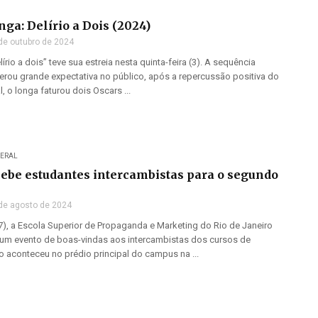
nga: Delírio a Dois (2024)
de outubro de 2024
lírio a dois” teve sua estreia nesta quinta-feira (3). A sequência
erou grande expectativa no público, após a repercussão positiva do
l, o longa faturou dois Oscars ...
ERAL
ebe estudantes intercambistas para o segundo
de agosto de 2024
(7), a Escola Superior de Propaganda e Marketing do Rio de Janeiro
 um evento de boas-vindas aos intercambistas dos cursos de
 aconteceu no prédio principal do campus na ...