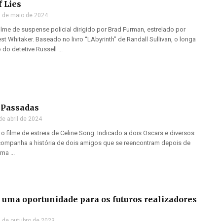
f Lies
 de maio de 2024
filme de suspense policial dirigido por Brad Furman, estrelado por
t Whitaker. Baseado no livro “LAbyrinth” de Randall Sullivan, o longa
 do detetive Russell ...
s Passadas
de abril de 2024
o filme de estreia de Celine Song. Indicado a dois Oscars e diversos
companha a história de dois amigos que se reencontram depois de
a ...
: uma oportunidade para os futuros realizadores
 de outubro de 2023