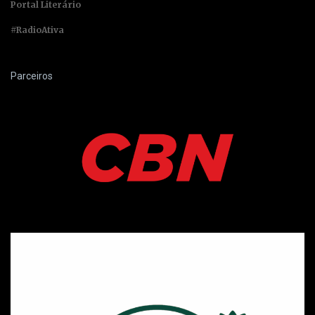
Portal Literário
#RadioAtiva
Parceiros