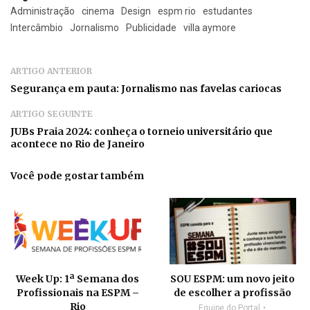
Administração
cinema
Design
espm rio
estudantes
Intercâmbio
Jornalismo
Publicidade
villa aymore
ARTIGO ANTERIOR
Segurança em pauta: Jornalismo nas favelas cariocas
ARTIGO SEGUINTE
JUBs Praia 2024: conheça o torneio universitário que
acontece no Rio de Janeiro
Você pode gostar também
Week Up: 1ª Semana dos
SOU ESPM: um novo jeito
Profissionais na ESPM –
de escolher a profissão
Rio
Equipe do Portal