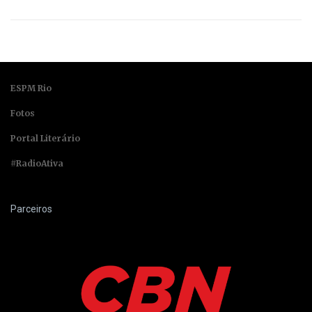
ESPM Rio
Fotos
Portal Literário
#RadioAtiva
Parceiros