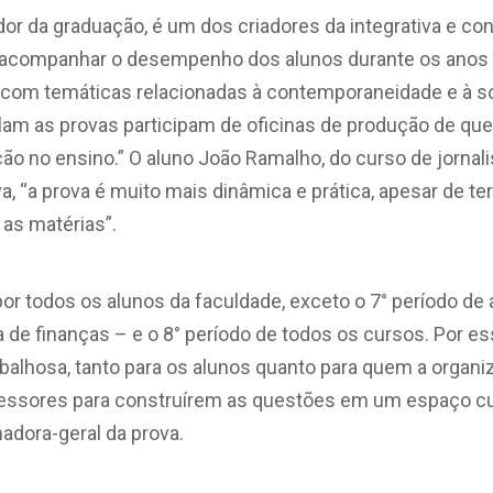
ador da graduação, é um dos criadores da integrativa e c
ra acompanhar o desempenho dos alunos durante os anos 
 com temáticas relacionadas à contemporaneidade e à s
am as provas participam de oficinas de produção de ques
ção no ensino.” O aluno João Ramalho, do curso de jorna
va, “a prova é muito mais dinâmica e prática, apesar de t
 as matérias”.
 por todos os alunos da faculdade, exceto o 7° período d
 de finanças – e o 8° período de todos os cursos. Por es
balhosa, tanto para os alunos quanto para quem a organi
fessores para construírem as questões em um espaço cu
adora-geral da prova.