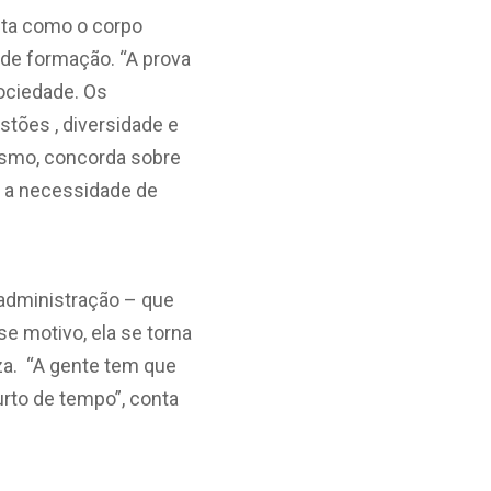
onta como o corpo
de formação. “A prova
ociedade. Os
tões , diversidade e
lismo, concorda sobre
er a necessidade de
e administração – que
se motivo, ela se torna
za. “A gente tem que
rto de tempo”, conta