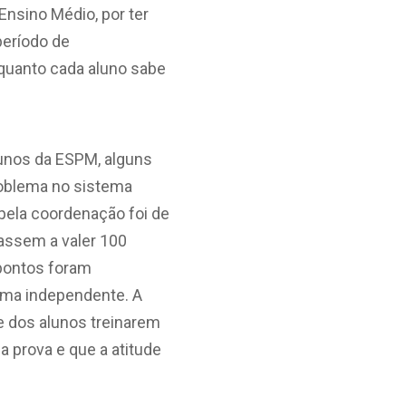
Ensino Médio, por ter
período de
 quanto cada aluno sabe
lunos da ESPM, alguns
roblema no sistema
pela coordenação foi de
tassem a valer 100
 pontos foram
rma independente. A
de dos alunos treinarem
 prova e que a atitude