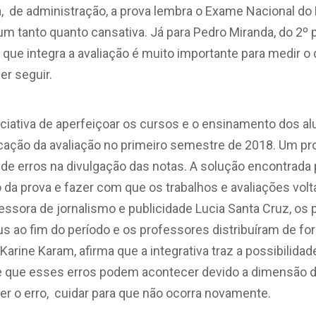
, de administração, a prova lembra o Exame Nacional do 
m tanto quanto cansativa. Já para Pedro Miranda, do 2º 
 que integra a avaliação é muito importante para medir o
er seguir.
niciativa de aperfeiçoar os cursos e o ensinamento dos a
icação da avaliação no primeiro semestre de 2018. Um p
e erros na divulgação das notas. A solução encontrada 
 da prova e fazer com que os trabalhos e avaliações vol
essora de jornalismo e publicidade Lucia Santa Cruz, os
 ao fim do período e os professores distribuíram de fo
Karine Karam, afirma que a integrativa traz a possibilida
 e que esses erros podem acontecer devido a dimensão da
er o erro, cuidar para que não ocorra novamente.