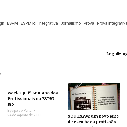
ign
ESPM
ESPM Rj
Integrativa
Jornalismo
Prova
Prova Integrativ
Legalizaç
m
Week Up: 1ª Semana dos
Profissionais na ESPM –
Rio
Equipe do Portal
24 de agosto de 2018
SOU ESPM: um novo jeito
de escolher a profissão