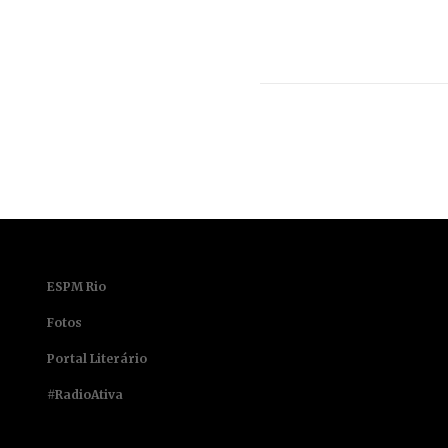
ESPM Rio
Fotos
Portal Literário
#RadioAtiva