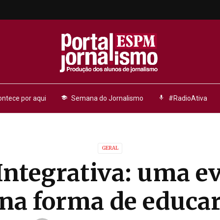
ntece por aqui
school
Semana do Jornalismo
mic
#RadioAtiva
GERAL
Integrativa: uma e
na forma de educa