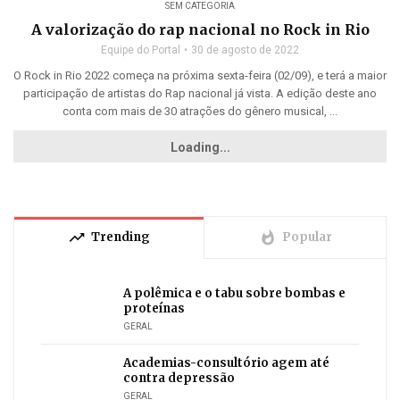
SEM CATEGORIA
A valorização do rap nacional no Rock in Rio
Equipe do Portal
30 de agosto de 2022
O Rock in Rio 2022 começa na próxima sexta-feira (02/09), e terá a maior
participação de artistas do Rap nacional já vista. A edição deste ano
conta com mais de 30 atrações do gênero musical, ...
Loading...
trending_up
whatshot
Trending
Popular
A polêmica e o tabu sobre bombas e
proteínas
GERAL
Academias-consultório agem até
contra depressão
GERAL