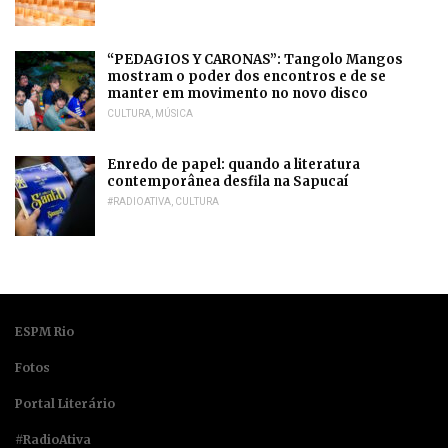
“PEDAGIOS Y CARONAS”: Tangolo Mangos
mostram o poder dos encontros e de se
manter em movimento no novo disco
CULTURA
,
MÚSICA
Enredo de papel: quando a literatura
contemporânea desfila na Sapucaí
#RADIOATIVA
,
CULTURA
ESPM Rio
Fotos
Portal Literário
#RadioAtiva