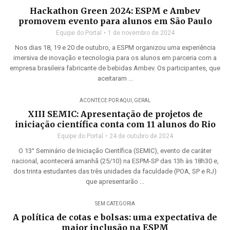
Hackathon Green 2024: ESPM e Ambev
promovem evento para alunos em São Paulo
Equipe do Portal
1 de novembro de 2024
Nos dias 18, 19 e 20 de outubro, a ESPM organizou uma experiência
imersiva de inovação e tecnologia para os alunos em parceria com a
empresa brasileira fabricante de bebidas Ambev. Os participantes, que
aceitaram ...
ACONTECE POR AQUI
,
GERAL
XIII SEMIC: Apresentação de projetos de
iniciação científica conta com 11 alunos do Rio
Equipe do Portal
24 de outubro de 2024
O 13° Seminário de Iniciação Científica (SEMIC), evento de caráter
nacional, acontecerá amanhã (25/10) na ESPM-SP das 13h às 18h30 e,
dos trinta estudantes das três unidades da faculdade (POA, SP e RJ)
que apresentarão ...
SEM CATEGORIA
A política de cotas e bolsas: uma expectativa de
maior inclusão na ESPM