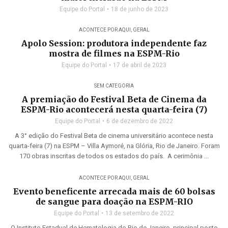
Equipe do Portal
18 de junho de 2023
ACONTECE POR AQUI
,
GERAL
Apolo Session: produtora independente faz
mostra de filmes na ESPM-Rio
Equipe do Portal
17 de abril de 2023
SEM CATEGORIA
A premiação do Festival Beta de Cinema da
ESPM-Rio acontecerá nesta quarta-feira (7)
Equipe do Portal
6 de dezembro de 2022
A 3° edição do Festival Beta de cinema universitário acontece nesta
quarta-feira (7) na ESPM – Villa Aymoré, na Glória, Rio de Janeiro. Foram
170 obras inscritas de todos os estados do país. A cerimônia ...
ACONTECE POR AQUI
,
GERAL
Evento beneficente arrecada mais de 60 bolsas
de sangue para doação na ESPM-RIO
Equipe do Portal
13 de setembro de 2022
O Instituto Estadual de Hematologia do Rio de Janeiro, principal posto