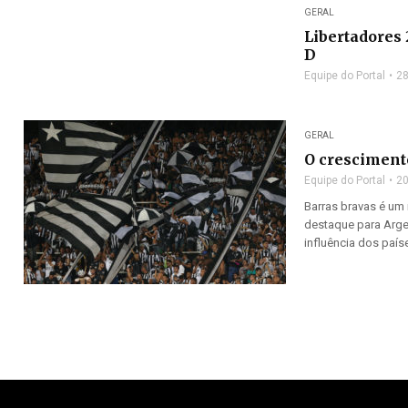
GERAL
Libertadores 
D
Equipe do Portal
28
GERAL
O crescimento
Equipe do Portal
20
Barras bravas é um
destaque para Argen
influência dos país