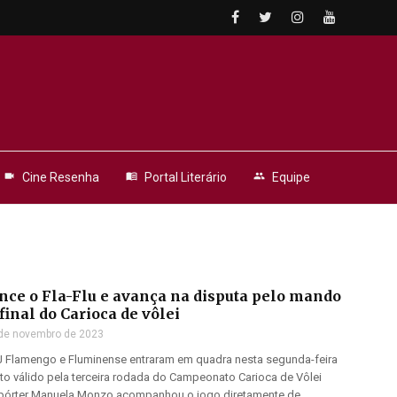
videocam
Cine Resenha
menu_book
Portal Literário
people
Equipe
ce o Fla-Flu e avança na disputa pelo mando
final do Carioca de vôlei
de novembro de 2023
 Flamengo e Fluminense entraram em quadra nesta segunda-feira
to válido pela terceira rodada do Campeonato Carioca de Vôlei
epórter Manuela Monzo acompanhou o jogo diretamente de