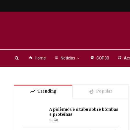
home
Home
view_headline
Notícias
energy_savings_leaf
COP30
ads_click
Aco
trending_up
whatshot
Trending
Popular
A polêmica e o tabu sobre bombas
e proteínas
GERAL