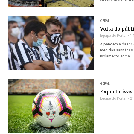
GERAL
Volta do públ
Equipe do Portal
14
A pandemia da COVI
medidas sanitárias
isolamento social. O
GERAL
Expectativas 
Equipe do Portal
21