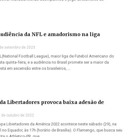
audiência da NFL e amadorismo na liga
de setembro de 2023
(National Football League), maior liga de Futebol Americano do
 quinta-feira, e a audiência no Brasil promete ser a maior da
está em ascensão entre os brasileiros, ...
 da Libertadores provoca baixa adesão de
 de outubro de 2022
Copa Libertadores da América 2022 acontece neste sábado (29), na
 no Equador, às 17h (horário de Brasília). O Flamengo, que busca seu
enta o Athletico-PR, que ...