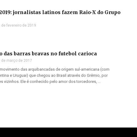
2019: jornalistas latinos fazem Raio-X do Grupo
 de fevereiro de 2019
 das barras bravas no futebol carioca
 de março de 2017
 movimento das arquibancadas de origem sul-americana (com
tina e Uruguai) que chegou ao Brasil através do Grêmio, por
es vizinhos. Ele é conhecido pelo amor dos torcedores, ...