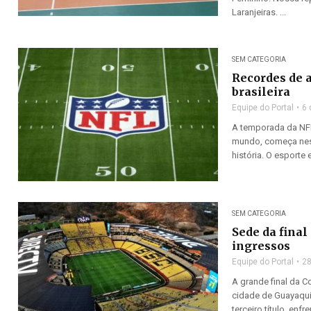
Laranjeiras. ...
SEM CATEGORIA
Recordes de 
brasileira
Equipe do Portal
6 
A temporada da NFL
mundo, começa nesta
história. O esporte 
SEM CATEGORIA
Sede da final
ingressos
Equipe do Portal
28
A grande final da 
cidade de Guayaquil
terceiro título, enfr