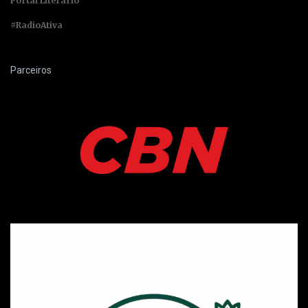
Portal Literário
#RadioAtiva
Parceiros