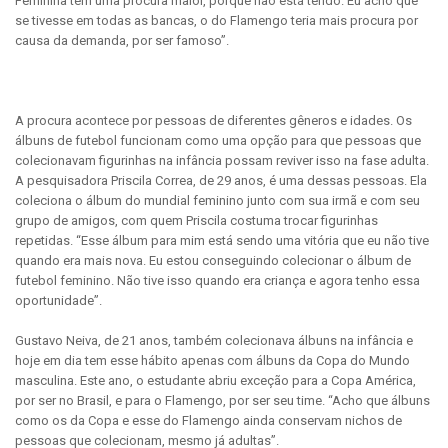
Feminina tem uma procura maior, porque não está tendo. Eu acho que
se tivesse em todas as bancas, o do Flamengo teria mais procura por
causa da demanda, por ser famoso”.
A procura acontece por pessoas de diferentes gêneros e idades. Os
álbuns de futebol funcionam como uma opção para que pessoas que
colecionavam figurinhas na infância possam reviver isso na fase adulta.
A pesquisadora Priscila Correa, de 29 anos, é uma dessas pessoas. Ela
coleciona o álbum do mundial feminino junto com sua irmã e com seu
grupo de amigos, com quem Priscila costuma trocar figurinhas
repetidas. “Esse álbum para mim está sendo uma vitória que eu não tive
quando era mais nova. Eu estou conseguindo colecionar o álbum de
futebol feminino. Não tive isso quando era criança e agora tenho essa
oportunidade”.
Gustavo Neiva, de 21 anos, também colecionava álbuns na infância e
hoje em dia tem esse hábito apenas com álbuns da Copa do Mundo
masculina. Este ano, o estudante abriu exceção para a Copa América,
por ser no Brasil, e para o Flamengo, por ser seu time. “Acho que álbuns
como os da Copa e esse do Flamengo ainda conservam nichos de
pessoas que colecionam, mesmo já adultas”.