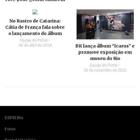
No Rastro de Catarina:
Cátia de França fala sobre
o lançamento do álbum
Equipe do Portal
30 de abril de 2024
BK lança álbum “Icarus” e
promove exposição em
museu do Rio
Equipe do Portal
25 de novembro de 2022
ESPM Rio
Fotos