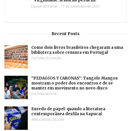
Equipe do Portal
17 de setembro de 2021
Recent Posts
Como dois livros brasileiros chegaram a uma
biblioteca sobre censura em Portugal
CULTURA
,
EDUCAÇÃO
“PEDAGIOS Y CARONAS”: Tangolo Mangos
mostram o poder dos encontros e de se
manter em movimento no novo disco
CULTURA
,
MÚSICA
Enredo de papel: quando a literatura
contemporânea desfila na Sapucaí
#RADIOATIVA
,
CULTURA