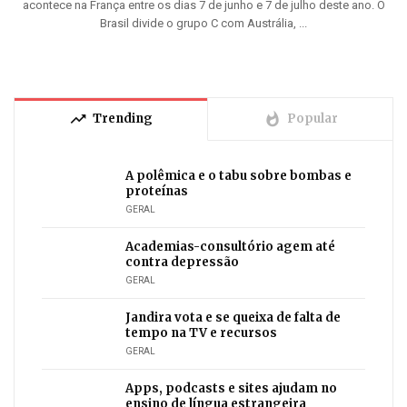
acontece na França entre os dias 7 de junho e 7 de julho deste ano. O
Brasil divide o grupo C com Austrália, ...
trending_up
whatshot
Trending
Popular
A polêmica e o tabu sobre bombas e
proteínas
GERAL
Academias-consultório agem até
contra depressão
GERAL
Jandira vota e se queixa de falta de
tempo na TV e recursos
GERAL
Apps, podcasts e sites ajudam no
ensino de língua estrangeira