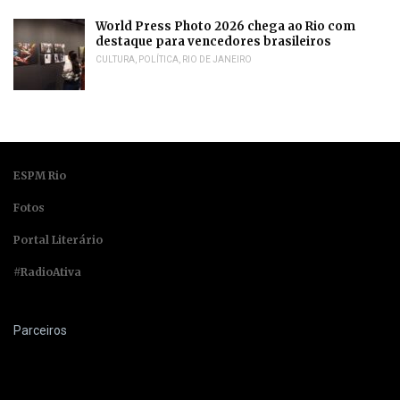
World Press Photo 2026 chega ao Rio com
destaque para vencedores brasileiros
CULTURA
,
POLÍTICA
,
RIO DE JANEIRO
ESPM Rio
Fotos
Portal Literário
#RadioAtiva
Parceiros