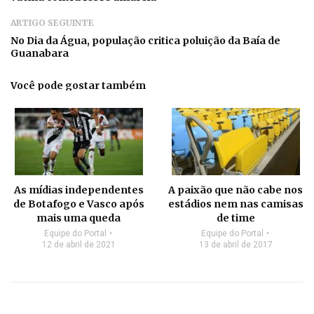
ARTIGO SEGUINTE
No Dia da Água, população critica poluição da Baía de
Guanabara
Você pode gostar também
As mídias independentes
A paixão que não cabe nos
de Botafogo e Vasco após
estádios nem nas camisas
mais uma queda
de time
Equipe do Portal
Equipe do Portal
12 de abril de 2021
13 de abril de 2017