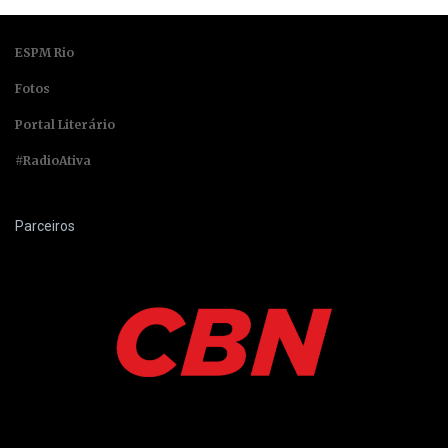
ESPM Rio
Fotos
Portal Literário
#RadioAtiva
Parceiros