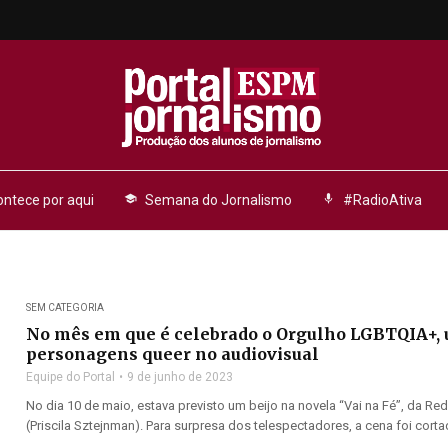
ntece por aqui
school
Semana do Jornalismo
mic
#RadioAtiva
SEM CATEGORIA
No mês em que é celebrado o Orgulho LGBTQIA+, u
personagens queer no audiovisual
Equipe do Portal
9 de junho de 2023
No dia 10 de maio, estava previsto um beijo na novela “Vai na Fé”, da Re
(Priscila Sztejnman). Para surpresa dos telespectadores, a cena foi cortada