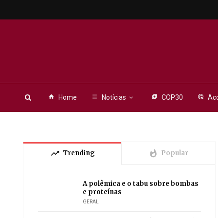
home
Home
view_headline
Notícias
energy_savings_leaf
COP30
ads_click
Aco
trending_up
whatshot
Trending
Popular
A polêmica e o tabu sobre bombas
e proteínas
GERAL