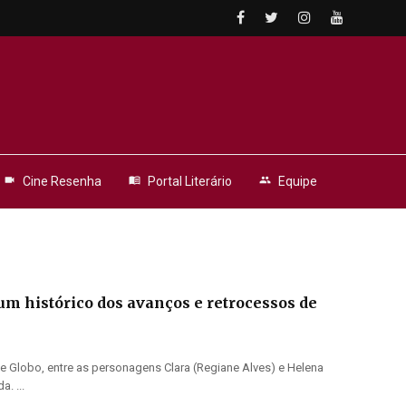
videocam
Cine Resenha
menu_book
Portal Literário
people
Equipe
m histórico dos avanços e retrocessos de
de Globo, entre as personagens Clara (Regiane Alves) e Helena
. ...