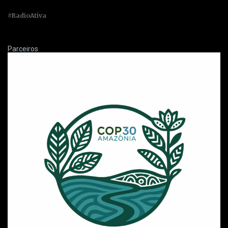
#RadioAtiva
Parceiros