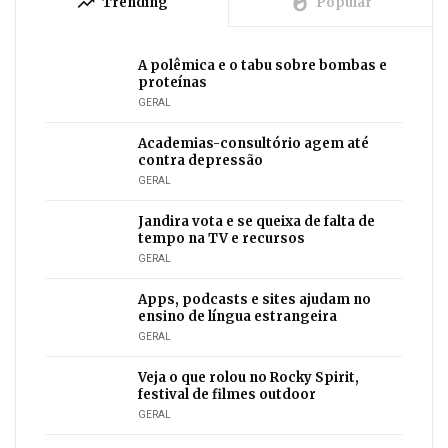
trending_up
whatshot
Trending
Popular
A polêmica e o tabu sobre bombas e
proteínas
GERAL
Academias-consultório agem até
contra depressão
GERAL
Jandira vota e se queixa de falta de
tempo na TV e recursos
GERAL
Apps, podcasts e sites ajudam no
ensino de língua estrangeira
GERAL
Veja o que rolou no Rocky Spirit,
festival de filmes outdoor
GERAL