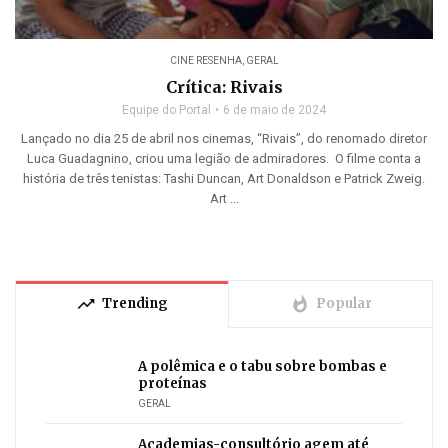
CINE RESENHA
,
GERAL
Crítica: Rivais
Equipe do Portal
6 de maio de 2024
Lançado no dia 25 de abril nos cinemas, “Rivais”, do renomado diretor
Luca Guadagnino, criou uma legião de admiradores. O filme conta a
história de três tenistas: Tashi Duncan, Art Donaldson e Patrick Zweig.
Art ...
trending_up
whatshot
Trending
Popular
A polêmica e o tabu sobre bombas e
proteínas
GERAL
Academias-consultório agem até