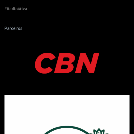
#RadioAtiva
Parceiros