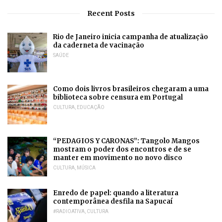
Recent Posts
Rio de Janeiro inicia campanha de atualização
da caderneta de vacinação
SAÚDE
Como dois livros brasileiros chegaram a uma
biblioteca sobre censura em Portugal
CULTURA
,
EDUCAÇÃO
“PEDAGIOS Y CARONAS”: Tangolo Mangos
mostram o poder dos encontros e de se
manter em movimento no novo disco
CULTURA
,
MÚSICA
Enredo de papel: quando a literatura
contemporânea desfila na Sapucaí
#RADIOATIVA
,
CULTURA