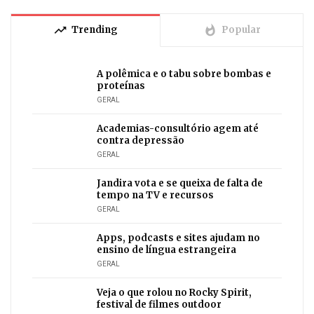
trending_up
whatshot
Trending
Popular
A polêmica e o tabu sobre bombas e
proteínas
GERAL
Academias-consultório agem até
contra depressão
GERAL
Jandira vota e se queixa de falta de
tempo na TV e recursos
GERAL
Apps, podcasts e sites ajudam no
ensino de língua estrangeira
GERAL
Veja o que rolou no Rocky Spirit,
festival de filmes outdoor