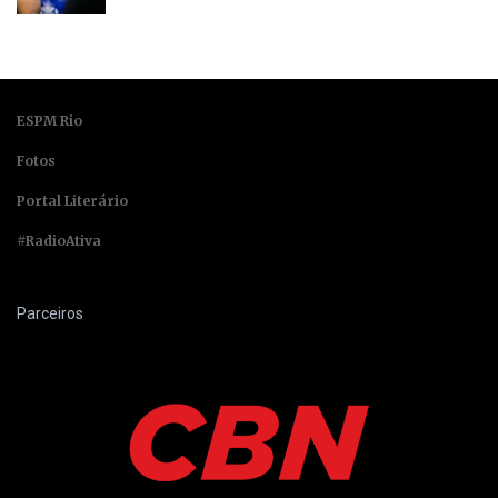
ESPM Rio
Fotos
Portal Literário
#RadioAtiva
Parceiros