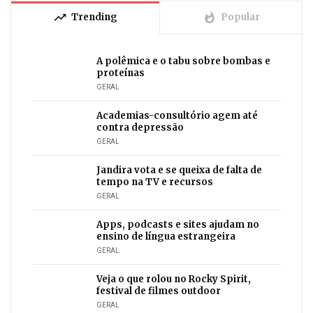
trending_up
whatshot
Trending
Popular
A polêmica e o tabu sobre bombas e
proteínas
GERAL
Academias-consultório agem até
contra depressão
GERAL
Jandira vota e se queixa de falta de
tempo na TV e recursos
GERAL
Apps, podcasts e sites ajudam no
ensino de língua estrangeira
GERAL
Veja o que rolou no Rocky Spirit,
festival de filmes outdoor
GERAL