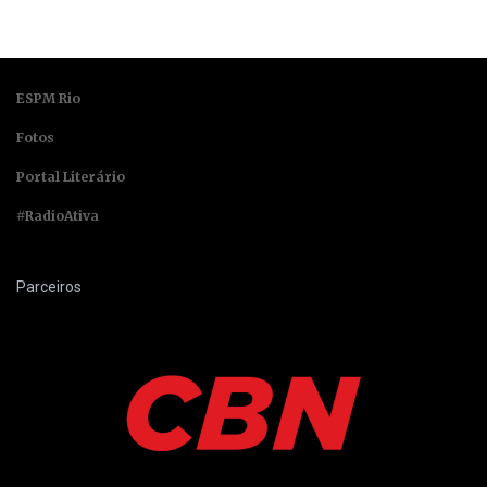
ESPM Rio
Fotos
Portal Literário
#RadioAtiva
Parceiros