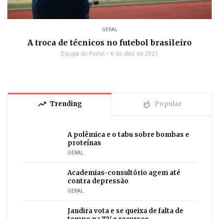
GERAL
A troca de técnicos no futebol brasileiro
Equipe do Portal
6 de abril de 2021
trending_up
whatshot
Trending
Popular
A polêmica e o tabu sobre bombas e
proteínas
GERAL
Academias-consultório agem até
contra depressão
GERAL
Jandira vota e se queixa de falta de