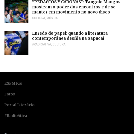
“PEDAGIOS Y CARONAS”: Tangolo Mangos
mostram o poder dos encontros e de se
manter em movimento no novo disco
CULTURA
,
MÚSICA
Enredo de papel: quando a literatura
contemporânea desfila na Sapucaí
#RADIOATIVA
,
CULTURA
ESPM Rio
Fotos
Portal Literário
#RadioAtiva