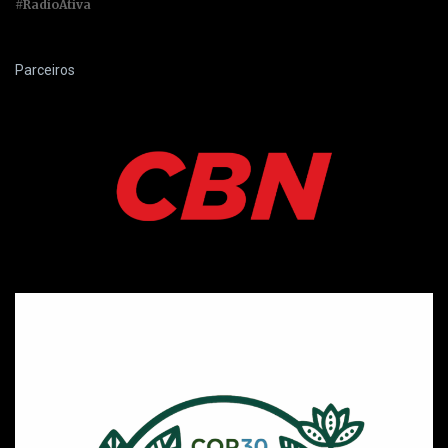
#RadioAtiva
Parceiros