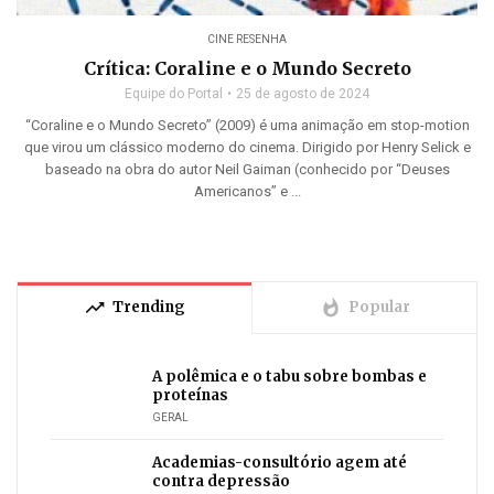
CINE RESENHA
Crítica: Coraline e o Mundo Secreto
Equipe do Portal
25 de agosto de 2024
“Coraline e o Mundo Secreto” (2009) é uma animação em stop-motion
que virou um clássico moderno do cinema. Dirigido por Henry Selick e
baseado na obra do autor Neil Gaiman (conhecido por “Deuses
Americanos” e ...
trending_up
whatshot
Trending
Popular
A polêmica e o tabu sobre bombas e
proteínas
GERAL
Academias-consultório agem até
contra depressão