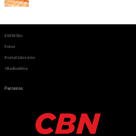
ESPM Rio
Fotos
Portal Literário
#RadioAtiva
Parceiros