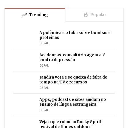
trending_up
whatshot
Trending
Popular
A polêmica e o tabu sobre bombas e
proteínas
GERAL
Academias-consultório agem até
contra depressão
GERAL
Jandira vota e se queixa de falta de
tempo na TV e recursos
GERAL
Apps, podcasts e sites ajudam no
ensino de língua estrangeira
GERAL
Veja o que rolou no Rocky Spirit,
festival de filmes outdoor