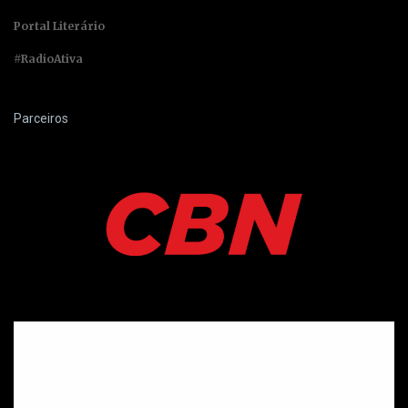
Portal Literário
#RadioAtiva
Parceiros