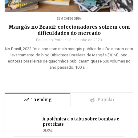
SEM CATEGORIA
Mangás no Brasil: colecionadores sofrem com
dificuldades do mercado
Equipe do Portal
18 de junho de 2023
No Brasil, 2022 foi o ano com mais mangás publicados. De acordo com
levantamento do blog Biblioteca Brasileira de Mangás (BBM), oito
editoras brasileiras de quadrinhos publicaram quase 600 volumes no
ano passado, 100 a ...
trending_up
whatshot
Trending
Popular
A polêmica e o tabu sobre bombas e
proteínas
GERAL