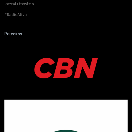
Portal Literário
#RadioAtiva
Parceiros