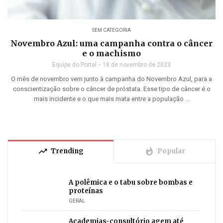
SEM CATEGORIA
Novembro Azul: uma campanha contra o câncer
e o machismo
Equipe do Portal
18 de novembro de 2023
O mês de novembro vem junto à campanha do Novembro Azul, para a
conscientização sobre o câncer de próstata. Esse tipo de câncer é o
mais incidente e o que mais mata entre a população ...
trending_up
whatshot
Trending
Popular
A polêmica e o tabu sobre bombas e
proteínas
GERAL
Academias-consultório agem até