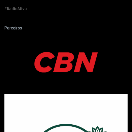
#RadioAtiva
Parceiros