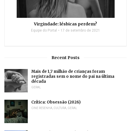
Virgindade: lésbicas perdem?
Equipe do Portal
17 de setembro de 2021
Recent Posts
Mais de 1,7 milhão de crianças foram
registradas sem o nome do pai na última
década
GERAL
Crítica: Obsessão (2026)
CINE RESENHA
,
CULTURA
,
GERAL