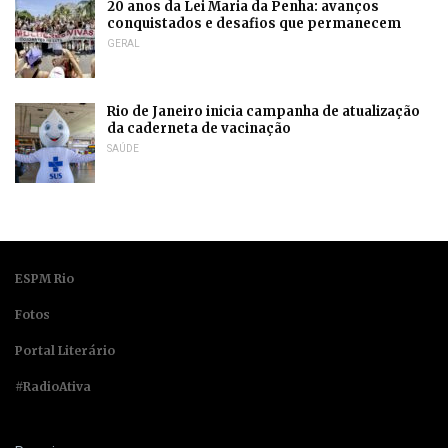
20 anos da Lei Maria da Penha: avanços
conquistados e desafios que permanecem
GERAL
Rio de Janeiro inicia campanha de atualização
da caderneta de vacinação
SAÚDE
ESPM Rio
Fotos
Portal Literário
#RadioAtiva