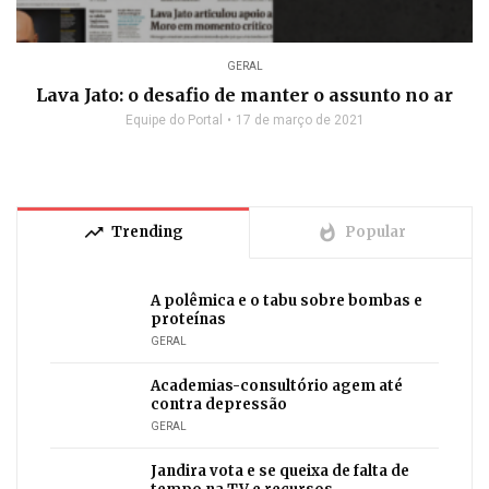
GERAL
Lava Jato: o desafio de manter o assunto no ar
Equipe do Portal
17 de março de 2021
trending_up
whatshot
Trending
Popular
A polêmica e o tabu sobre bombas e
proteínas
GERAL
Academias-consultório agem até
contra depressão
GERAL
Jandira vota e se queixa de falta de