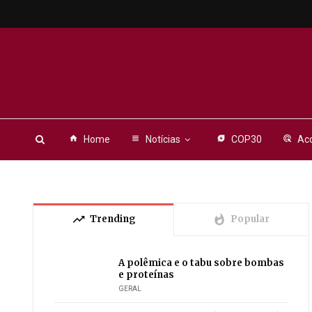
home
Home
view_headline
Notícias
energy_savings_leaf
COP30
ads_click
Aco
trending_up
whatshot
Trending
Popular
A polêmica e o tabu sobre bombas
e proteínas
GERAL