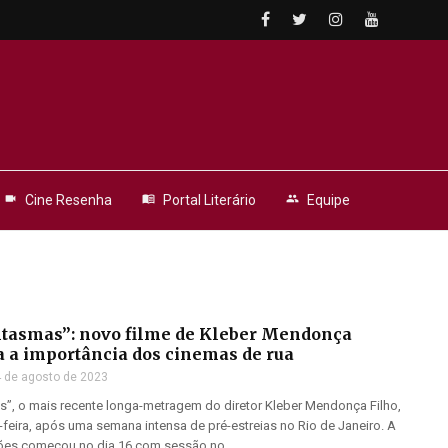
videocam
Cine Resenha
menu_book
Portal Literário
people
Equipe
ntasmas”: novo filme de Kleber Mendonça
a a importância dos cinemas de rua
 de agosto de 2023
s”, o mais recente longa-metragem do diretor Kleber Mendonça Filho,
a-feira, após uma semana intensa de pré-estreias no Rio de Janeiro. A
ões começou no dia 16 com sessão no ...