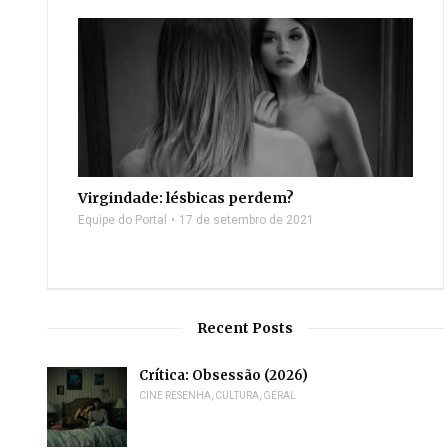
Virgindade: lésbicas perdem?
Equipe do Portal
17 de setembro de 2021
Recent Posts
Crítica: Obsessão (2026)
CINE RESENHA
,
CULTURA
,
GERAL