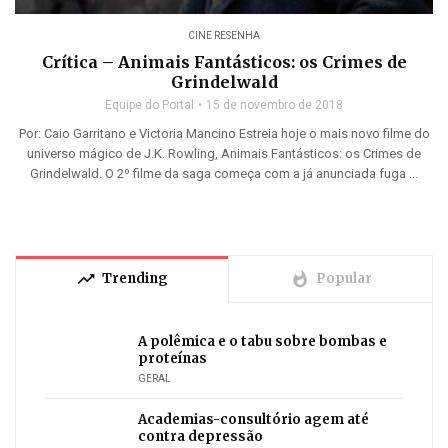
CINE RESENHA
Crítica – Animais Fantásticos: os Crimes de
Grindelwald
Equipe do Portal
15 de novembro de 2018
Por: Caio Garritano e Victoria Mancino Estreia hoje o mais novo filme do
universo mágico de J.K. Rowling, Animais Fantásticos: os Crimes de
Grindelwald. O 2º filme da saga começa com a já anunciada fuga ...
trending_up
whatshot
Trending
Popular
A polêmica e o tabu sobre bombas e
proteínas
GERAL
Academias-consultório agem até
contra depressão