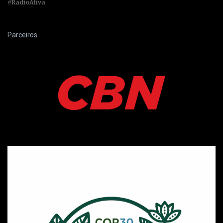
#RadioAtiva
Parceiros