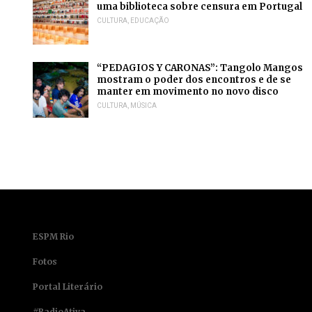
uma biblioteca sobre censura em Portugal
CULTURA
,
EDUCAÇÃO
“PEDAGIOS Y CARONAS”: Tangolo Mangos
mostram o poder dos encontros e de se
manter em movimento no novo disco
CULTURA
,
MÚSICA
ESPM Rio
Fotos
Portal Literário
#RadioAtiva