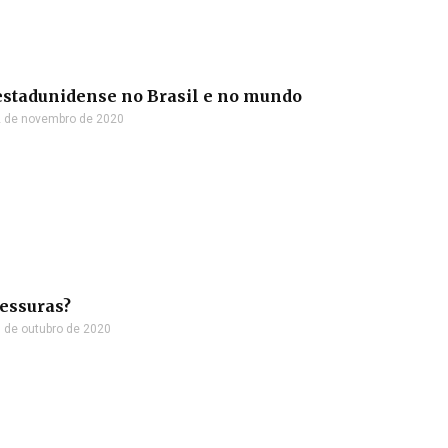
 estadunidense no Brasil e no mundo
 de novembro de 2020
vessuras?
 de outubro de 2020