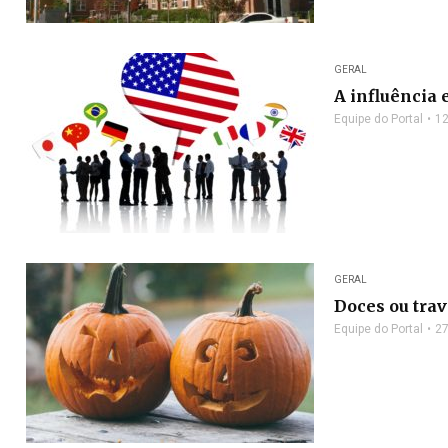
GERAL
A influência
Equipe do Portal
12
GERAL
Doces ou tra
Equipe do Portal
27