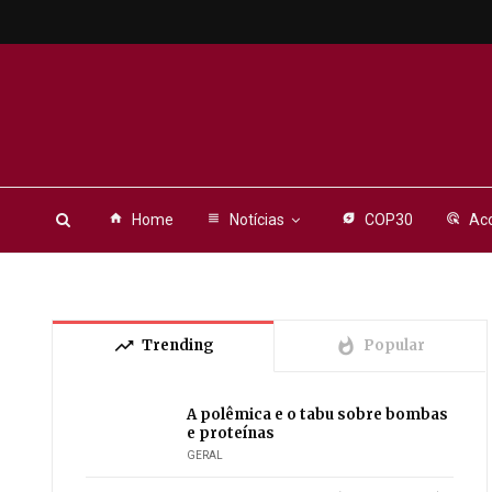
home
Home
view_headline
Notícias
energy_savings_leaf
COP30
ads_click
Aco
trending_up
whatshot
Trending
Popular
A polêmica e o tabu sobre bombas
e proteínas
GERAL