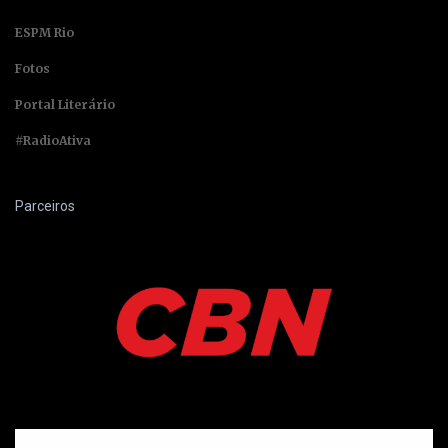
ESPM Rio
Fotos
Portal Literário
#RadioAtiva
Parceiros