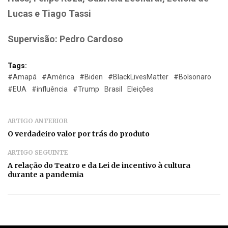
Lucas e Tiago Tassi
Supervisão: Pedro Cardoso
Tags:
#Amapá
#América
#Biden
#BlackLivesMatter
#Bolsonaro
#EUA
#influência
#Trump
Brasil
Eleições
ARTIGO ANTERIOR
O verdadeiro valor por trás do produto
ARTIGO SEGUINTE
A relação do Teatro e da Lei de incentivo à cultura
durante a pandemia