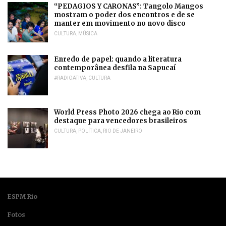
“PEDAGIOS Y CARONAS”: Tangolo Mangos
mostram o poder dos encontros e de se
manter em movimento no novo disco
CULTURA
,
MÚSICA
Enredo de papel: quando a literatura
contemporânea desfila na Sapucaí
#RADIOATIVA
,
CULTURA
World Press Photo 2026 chega ao Rio com
destaque para vencedores brasileiros
CULTURA
,
POLÍTICA
,
RIO DE JANEIRO
ESPM Rio
Fotos