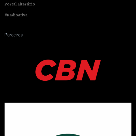
Portal Literário
#RadioAtiva
Parceiros