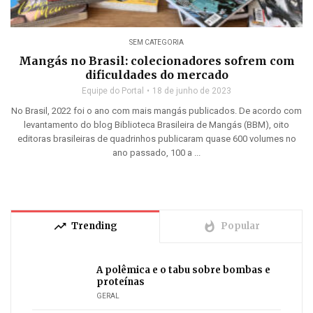
SEM CATEGORIA
Mangás no Brasil: colecionadores sofrem com
dificuldades do mercado
Equipe do Portal
18 de junho de 2023
No Brasil, 2022 foi o ano com mais mangás publicados. De acordo com
levantamento do blog Biblioteca Brasileira de Mangás (BBM), oito
editoras brasileiras de quadrinhos publicaram quase 600 volumes no
ano passado, 100 a ...
trending_up
whatshot
Trending
Popular
A polêmica e o tabu sobre bombas e
proteínas
GERAL