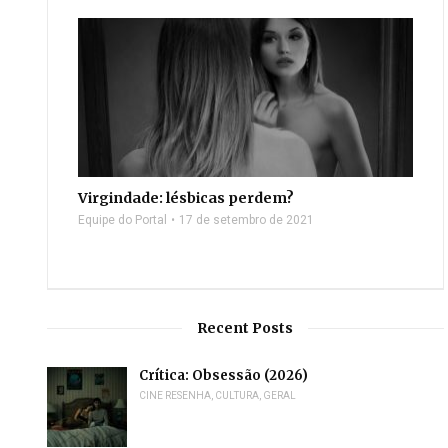
Virgindade: lésbicas perdem?
Equipe do Portal
17 de setembro de 2021
Recent Posts
Crítica: Obsessão (2026)
CINE RESENHA
,
CULTURA
,
GERAL