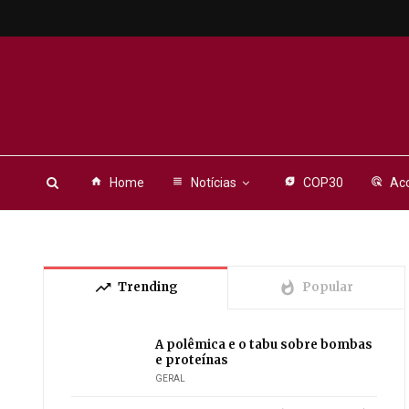
home
Home
view_headline
Notícias
energy_savings_leaf
COP30
ads_click
Aco
trending_up
whatshot
Trending
Popular
A polêmica e o tabu sobre bombas
e proteínas
GERAL