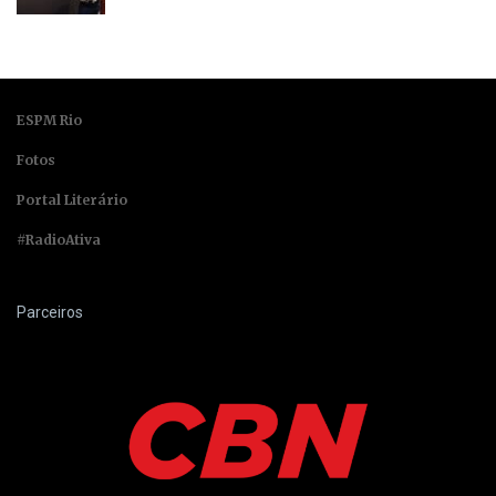
ESPM Rio
Fotos
Portal Literário
#RadioAtiva
Parceiros