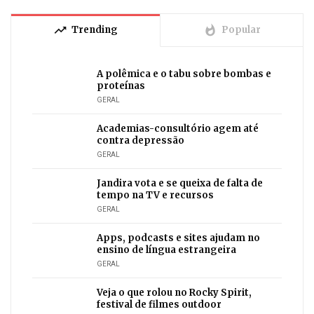
trending_up
whatshot
Trending
Popular
A polêmica e o tabu sobre bombas e
proteínas
GERAL
Academias-consultório agem até
contra depressão
GERAL
Jandira vota e se queixa de falta de
tempo na TV e recursos
GERAL
Apps, podcasts e sites ajudam no
ensino de língua estrangeira
GERAL
Veja o que rolou no Rocky Spirit,
festival de filmes outdoor