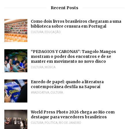
Recent Posts
Como dois livros brasileiros chegaram a uma
biblioteca sobre censura em Portugal
CULTURA
,
EDUCAÇÃO
“PEDAGIOS Y CARONAS”: Tangolo Mangos
mostram o poder dos encontros e de se
manter em movimento no novo disco
CULTURA
,
MÚSICA
Enredo de papel: quando a literatura
contemporânea desfila na Sapucaí
#RADIOATIVA
,
CULTURA
World Press Photo 2026 chega ao Rio com
destaque para vencedores brasileiros
CULTURA
,
POLÍTICA
,
RIO DE JANEIRO