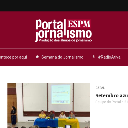
ntece por aqui
school
Semana do Jornalismo
mic
#RadioAtiva
GERAL
Setembro azu
Equipe do Portal
21