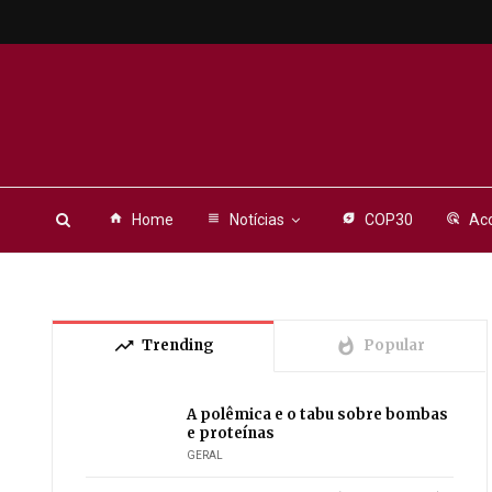
home
Home
view_headline
Notícias
energy_savings_leaf
COP30
ads_click
Aco
trending_up
whatshot
Trending
Popular
A polêmica e o tabu sobre bombas
e proteínas
GERAL