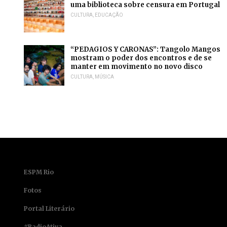
uma biblioteca sobre censura em Portugal
CULTURA
,
EDUCAÇÃO
“PEDAGIOS Y CARONAS”: Tangolo Mangos
mostram o poder dos encontros e de se
manter em movimento no novo disco
CULTURA
,
MÚSICA
ESPM Rio
Fotos
Portal Literário
#RadioAtiva