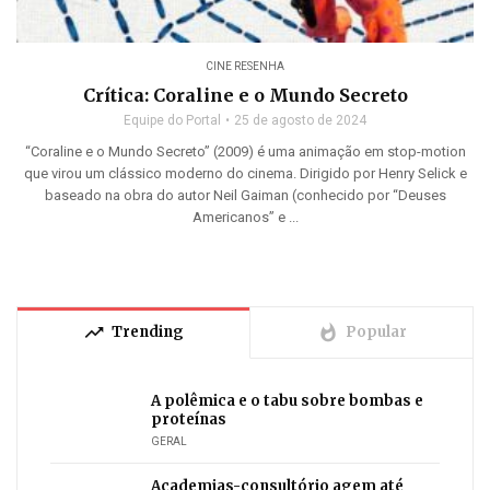
CINE RESENHA
Crítica: Coraline e o Mundo Secreto
Equipe do Portal
25 de agosto de 2024
“Coraline e o Mundo Secreto” (2009) é uma animação em stop-motion
que virou um clássico moderno do cinema. Dirigido por Henry Selick e
baseado na obra do autor Neil Gaiman (conhecido por “Deuses
Americanos” e ...
trending_up
whatshot
Trending
Popular
A polêmica e o tabu sobre bombas e
proteínas
GERAL
Academias-consultório agem até