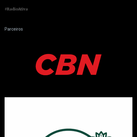
#RadioAtiva
Parceiros