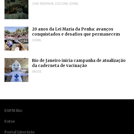
CINE RESENHA
,
CULTURA
,
GERAL
20 anos da Lei Maria da Penha: avanços
conquistados e desafios que permanecem
GERAL
Rio de Janeiro inicia campanha de atualização
da caderneta de vacinação
SAÚDE
ESPM Rio
Fotos
Portal Literário