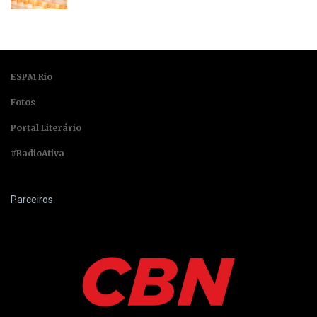
ESPM Rio
Fotos
Portal Literário
#RadioAtiva
Parceiros