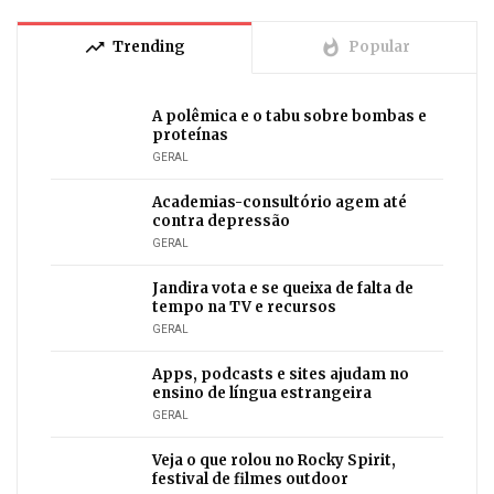
trending_up
whatshot
Trending
Popular
A polêmica e o tabu sobre bombas e
proteínas
GERAL
Academias-consultório agem até
contra depressão
GERAL
Jandira vota e se queixa de falta de
tempo na TV e recursos
GERAL
Apps, podcasts e sites ajudam no
ensino de língua estrangeira
GERAL
Veja o que rolou no Rocky Spirit,
festival de filmes outdoor