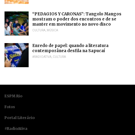
“PEDAGIOS Y CARONAS”: Tangolo Mangos
mostram o poder dos encontros e de se
manter em movimento no novo disco
CULTURA
,
MÚSICA
Enredo de papel: quando a literatura
contemporânea desfila na Sapucaí
#RADIOATIVA
,
CULTURA
ESPM Rio
Fotos
Portal Literário
#RadioAtiva