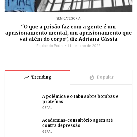
SEM CATEGORIA
“O que a prisão faz com a gente é um
aprisionamento mental, um aprisionamento que
vai além do corpo”, diz Adriana Cássia
Equipe do Portal
11 de julho de 2023
trending_up
whatshot
Trending
Popular
A polêmica e o tabu sobre bombas e
proteínas
GERAL
Academias-consultório agem até
contra depressão
GERAL