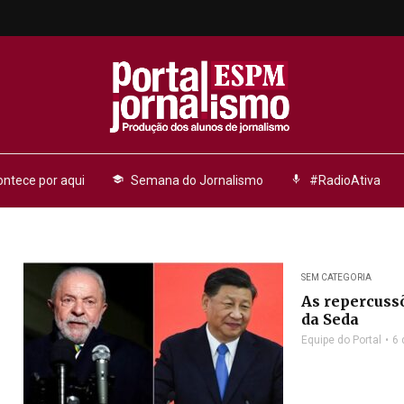
ntece por aqui
school
Semana do Jornalismo
mic
#RadioAtiva
SEM CATEGORIA
As repercussõ
da Seda
Equipe do Portal
6 