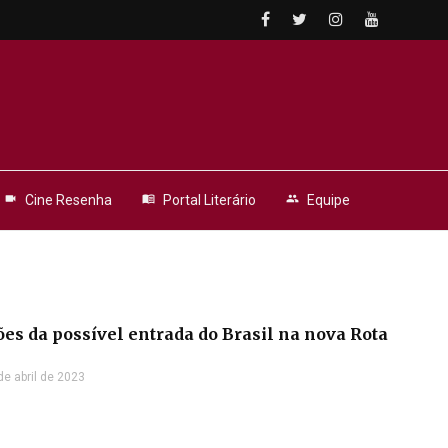
videocam
Cine Resenha
menu_book
Portal Literário
people
Equipe
es da possível entrada do Brasil na nova Rota
de abril de 2023