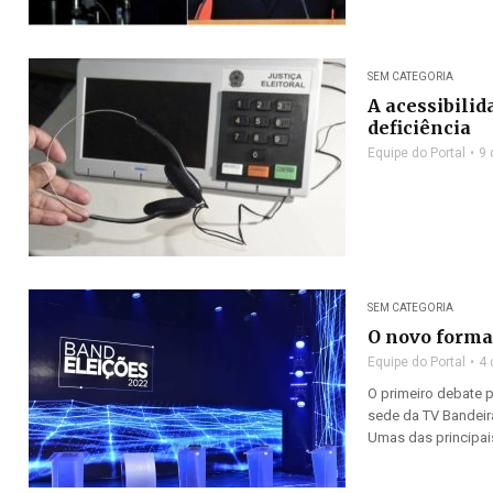
SEM CATEGORIA
A acessibilid
deficiência
Equipe do Portal
9 
SEM CATEGORIA
O novo forma
Equipe do Portal
4 
O primeiro debate p
sede da TV Bandeira
Umas das principais