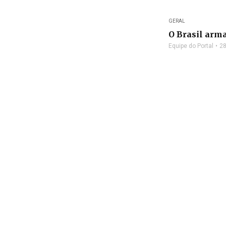
GERAL
O Brasil arm
Equipe do Portal
28