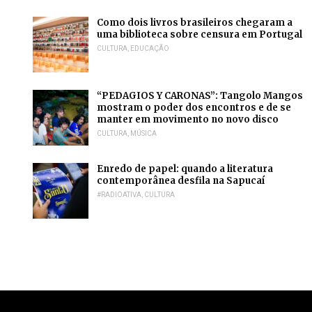
Como dois livros brasileiros chegaram a
uma biblioteca sobre censura em Portugal
CULTURA
,
EDUCAÇÃO
“PEDAGIOS Y CARONAS”: Tangolo Mangos
mostram o poder dos encontros e de se
manter em movimento no novo disco
CULTURA
,
MÚSICA
Enredo de papel: quando a literatura
contemporânea desfila na Sapucaí
#RADIOATIVA
,
CULTURA