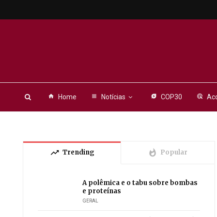
home
Home
view_headline
Notícias
energy_savings_leaf
COP30
ads_click
Aco
trending_up
whatshot
Trending
Popular
A polêmica e o tabu sobre bombas
e proteínas
GERAL