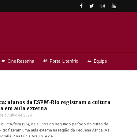
videocam
Cine Resenha
menu_book
Portal Literário
people
Equipe
O
ca: alunos da ESPM-Rio registram a cultura
ra em aula externa
de outubro de 2024
quinta-feira (26), os alunos do segundo período do curso de
Rio fizeram uma aula externa na região da Pequena África. As
rafia, Ana Lúcia Araújo, e de ...