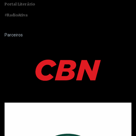
Portal Literário
#RadioAtiva
Parceiros