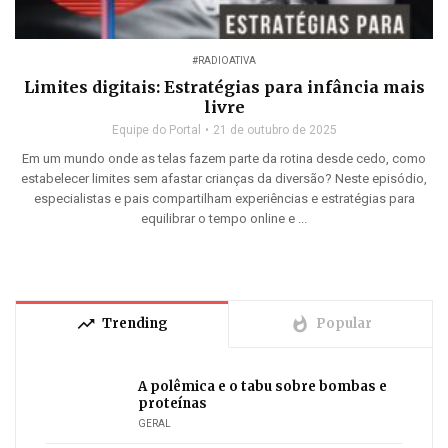
#RADIOATIVA
Limites digitais: Estratégias para infância mais
livre
Equipe do Portal
21 de outubro de 2025
Em um mundo onde as telas fazem parte da rotina desde cedo, como
estabelecer limites sem afastar crianças da diversão? Neste episódio,
especialistas e pais compartilham experiências e estratégias para
equilibrar o tempo online e ...
trending_up
whatshot
Trending
Popular
A polêmica e o tabu sobre bombas e
proteínas
GERAL