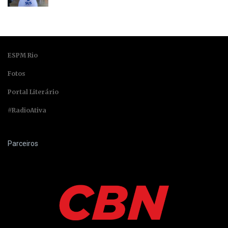
ESPM Rio
Fotos
Portal Literário
#RadioAtiva
Parceiros