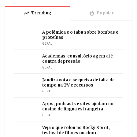
trending_up
whatshot
Trending
Popular
A polêmica e o tabu sobre bombas e
proteínas
GERAL
Academias-consultório agem até
contra depressão
GERAL
Jandira vota e se queixa de falta de
tempo na TV e recursos
GERAL
Apps, podcasts e sites ajudam no
ensino de língua estrangeira
GERAL
Veja o que rolou no Rocky Spirit,
festival de filmes outdoor