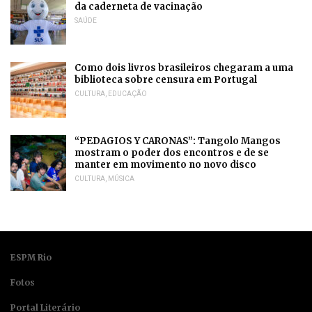
da caderneta de vacinação
SAÚDE
Como dois livros brasileiros chegaram a uma
biblioteca sobre censura em Portugal
CULTURA
,
EDUCAÇÃO
“PEDAGIOS Y CARONAS”: Tangolo Mangos
mostram o poder dos encontros e de se
manter em movimento no novo disco
CULTURA
,
MÚSICA
ESPM Rio
Fotos
Portal Literário