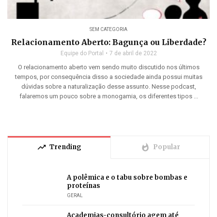
SEM CATEGORIA
Relacionamento Aberto: Bagunça ou Liberdade?
Equipe do Portal
7 de abril de 2022
O relacionamento aberto vem sendo muito discutido nos últimos
tempos, por consequência disso a sociedade ainda possui muitas
dúvidas sobre a naturalização desse assunto. Nesse podcast,
falaremos um pouco sobre a monogamia, os diferentes tipos ...
trending_up
whatshot
Trending
Popular
A polêmica e o tabu sobre bombas e
proteínas
GERAL
Academias-consultório agem até