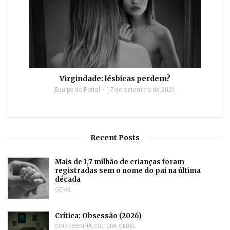
Virgindade: lésbicas perdem?
Equipe do Portal
17 de setembro de 2021
Recent Posts
Mais de 1,7 milhão de crianças foram
registradas sem o nome do pai na última
década
GERAL
Crítica: Obsessão (2026)
CINE RESENHA
,
CULTURA
,
GERAL