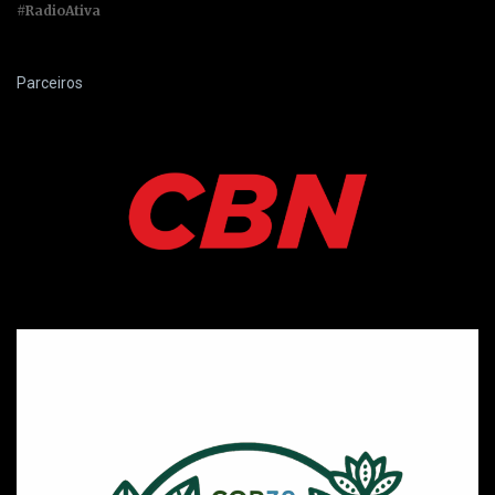
#RadioAtiva
Parceiros