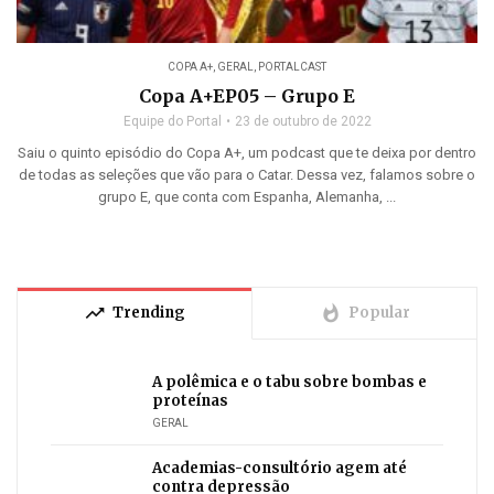
COPA A+
,
GERAL
,
PORTALCAST
Copa A+EP05 – Grupo E
Equipe do Portal
23 de outubro de 2022
Saiu o quinto episódio do Copa A+, um podcast que te deixa por dentro
de todas as seleções que vão para o Catar. Dessa vez, falamos sobre o
grupo E, que conta com Espanha, Alemanha, ...
trending_up
whatshot
Trending
Popular
A polêmica e o tabu sobre bombas e
proteínas
GERAL
Academias-consultório agem até
contra depressão