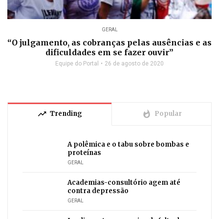
GERAL
“O julgamento, as cobranças pelas ausências e as
dificuldades em se fazer ouvir”
Equipe do Portal
26 de agosto de 2020
trending_up
whatshot
Trending
Popular
A polêmica e o tabu sobre bombas e
proteínas
GERAL
Academias-consultório agem até
contra depressão
GERAL